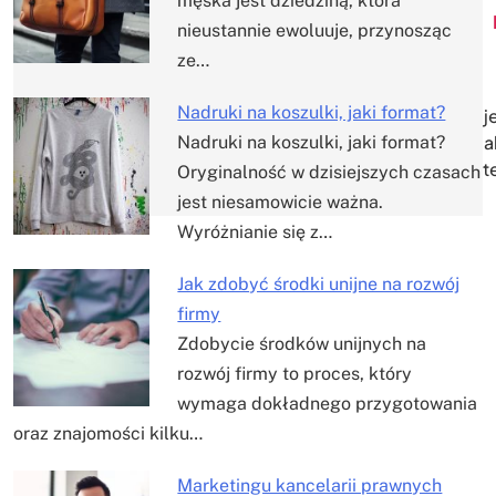
Nawigacja
męska jest dziedziną, która
nieustannie ewoluuje, przynosząc
wpisu
ze…
Nadruki na koszulki, jaki format?
j
a
Nadruki na koszulki, jaki format?
t
Oryginalność w dzisiejszych czasach
jest niesamowicie ważna.
Wyróżnianie się z…
Jak zdobyć środki unijne na rozwój
firmy
Zdobycie środków unijnych na
rozwój firmy to proces, który
wymaga dokładnego przygotowania
oraz znajomości kilku…
Marketingu kancelarii prawnych