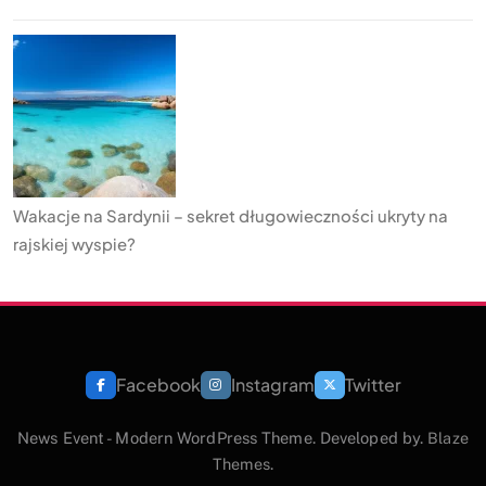
Wakacje na Sardynii – sekret długowieczności ukryty na
rajskiej wyspie?
Facebook
Instagram
Twitter
News Event - Modern WordPress Theme. Developed by.
Blaze
Themes
.