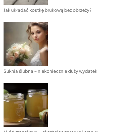
Jak układać kostkę brukową bez obrzeży?
Suknia ślubna – niekoniecznie duży wydatek
Miód rzepakowy – skarbnica zdrowia i smaku