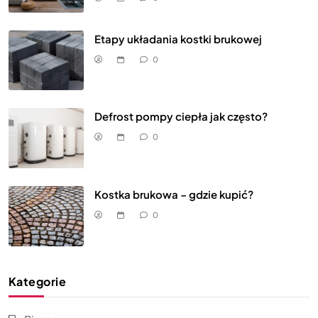
Etapy układania kostki brukowej
0
Defrost pompy ciepła jak często?
0
Kostka brukowa – gdzie kupić?
0
Kategorie