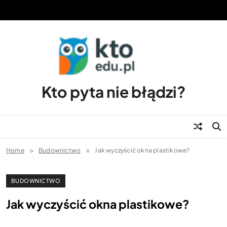
Skip
to
content
Kto pyta nie błądzi?
Home
Budownictwo
Jak wyczyścić okna plastikowe?
BUDOWNICTWO
Jak wyczyścić okna plastikowe?