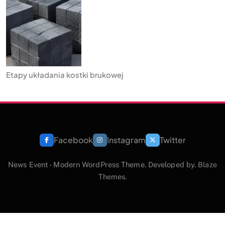
Etapy układania kostki brukowej
Facebook
Instagram
Twitter
News Event - Modern WordPress Theme. Developed by.
Blaze
Themes
.