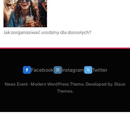
Jak zorganizować urodziny dla dorosłych?
Facebook
Instagram
Twitter
News Event - Modern WordPress Theme. Developed by.
Blaze
Themes
.