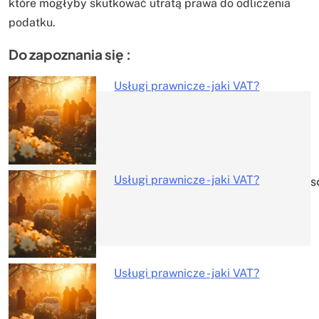
które mogłyby skutkować utratą prawa do odliczenia
podatku.
Do zapoznania się :
Usługi prawnicze - jaki VAT?
Nawigacja
wpisu
Usługi prawnicze - jaki VAT?
s
Usługi prawnicze - jaki VAT?