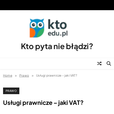
Skip
to
content
Kto pyta nie błądzi?
Home
Prawo
Usługi prawnicze – jaki VAT?
PRAWO
Usługi prawnicze – jaki VAT?