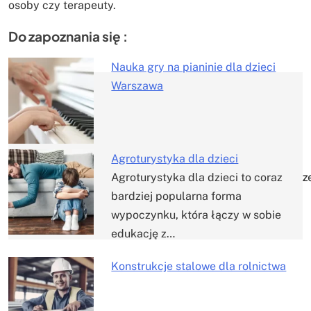
osoby czy terapeuty.
Do zapoznania się :
Nauka gry na pianinie dla dzieci
Warszawa
Nawigacja
wpisu
Agroturystyka dla dzieci
z
Agroturystyka dla dzieci to coraz
bardziej popularna forma
wypoczynku, która łączy w sobie
edukację z…
Konstrukcje stalowe dla rolnictwa