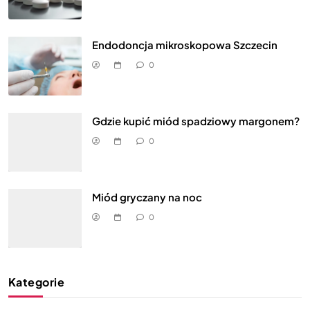
Endodoncja mikroskopowa Szczecin
0
Gdzie kupić miód spadziowy margonem?
0
Miód gryczany na noc
0
Kategorie