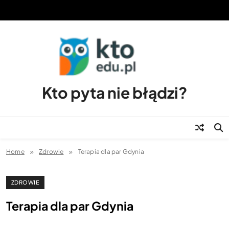
Skip
to
content
Kto pyta nie błądzi?
Home
Zdrowie
Terapia dla par Gdynia
ZDROWIE
Terapia dla par Gdynia