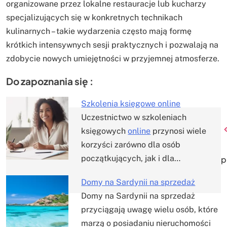
organizowane przez lokalne restauracje lub kucharzy
specjalizujących się w konkretnych technikach
kulinarnych – takie wydarzenia często mają formę
krótkich intensywnych sesji praktycznych i pozwalają na
zdobycie nowych umiejętności w przyjemnej atmosferze.
Do zapoznania się :
Szkolenia księgowe online
Uczestnictwo w szkoleniach
Nawigacja
księgowych
online
przynosi wiele
korzyści zarówno dla osób
wpisu
początkujących, jak i dla…
p
Domy na Sardynii na sprzedaż
Domy na Sardynii na sprzedaż
przyciągają uwagę wielu osób, które
marzą o posiadaniu nieruchomości