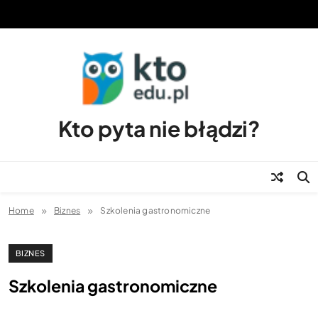
Skip
to
content
Kto pyta nie błądzi?
Home
Biznes
Szkolenia gastronomiczne
BIZNES
Szkolenia gastronomiczne