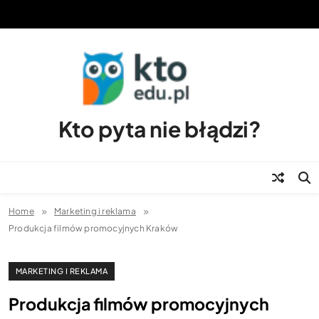
Skip
to
content
Kto pyta nie błądzi?
Home
Marketing i reklama
Produkcja filmów promocyjnych Kraków
MARKETING I REKLAMA
Produkcja filmów promocyjnych