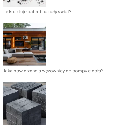
Ile kosztuje patent na cały świat?
Jaka powierzchnia wężownicy do pompy ciepła?