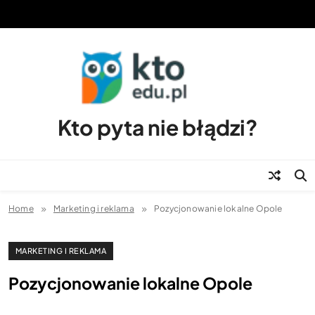
Skip
to
content
Kto pyta nie błądzi?
Home
Marketing i reklama
Pozycjonowanie lokalne Opole
MARKETING I REKLAMA
Pozycjonowanie lokalne Opole