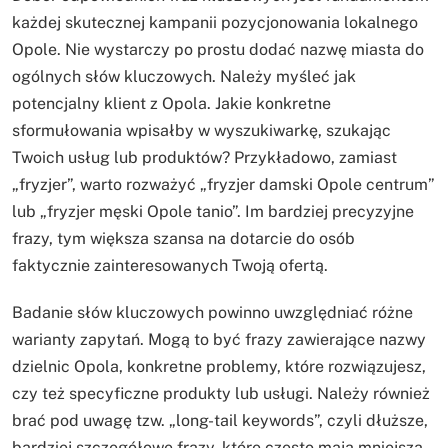
każdej skutecznej kampanii pozycjonowania lokalnego
Opole. Nie wystarczy po prostu dodać nazwę miasta do
ogólnych słów kluczowych. Należy myśleć jak
potencjalny klient z Opola. Jakie konkretne
sformułowania wpisałby w wyszukiwarkę, szukając
Twoich usług lub produktów? Przykładowo, zamiast
„fryzjer”, warto rozważyć „fryzjer damski Opole centrum”
lub „fryzjer męski Opole tanio”. Im bardziej precyzyjne
frazy, tym większa szansa na dotarcie do osób
faktycznie zainteresowanych Twoją ofertą.
Badanie słów kluczowych powinno uwzględniać różne
warianty zapytań. Mogą to być frazy zawierające nazwy
dzielnic Opola, konkretne problemy, które rozwiązujesz,
czy też specyficzne produkty lub usługi. Należy również
brać pod uwagę tzw. „long-tail keywords”, czyli dłuższe,
bardziej szczegółowe frazy, które często mają mniejszą