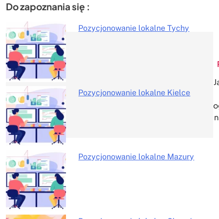
Do zapoznania się :
Pozycjonowanie lokalne Tychy
Nawigacja
wpisu
J
Pozycjonowanie lokalne Kielce
o
n
Pozycjonowanie lokalne Mazury