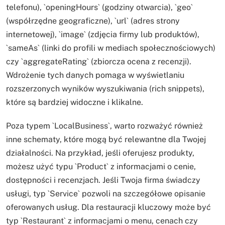
telefonu), `openingHours` (godziny otwarcia), `geo`
(współrzędne geograficzne), `url` (adres strony
internetowej), `image` (zdjęcia firmy lub produktów),
`sameAs` (linki do profili w mediach społecznościowych)
czy `aggregateRating` (zbiorcza ocena z recenzji).
Wdrożenie tych danych pomaga w wyświetlaniu
rozszerzonych wyników wyszukiwania (rich snippets),
które są bardziej widoczne i klikalne.
Poza typem `LocalBusiness`, warto rozważyć również
inne schematy, które mogą być relewantne dla Twojej
działalności. Na przykład, jeśli oferujesz produkty,
możesz użyć typu `Product` z informacjami o cenie,
dostępności i recenzjach. Jeśli Twoja firma świadczy
usługi, typ `Service` pozwoli na szczegółowe opisanie
oferowanych usług. Dla restauracji kluczowy może być
typ `Restaurant` z informacjami o menu, cenach czy