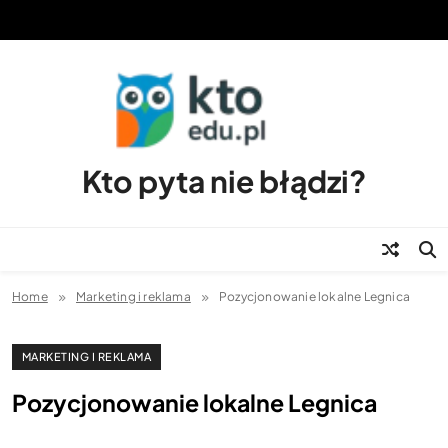
Skip
to
content
Kto pyta nie błądzi?
Home
Marketing i reklama
Pozycjonowanie lokalne Legnica
MARKETING I REKLAMA
Pozycjonowanie lokalne Legnica