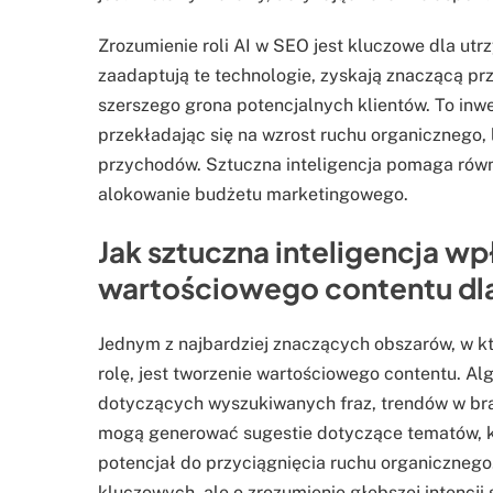
Zrozumienie roli AI w SEO jest kluczowe dla utr
zaadaptują te technologie, zyskają znaczącą prz
szerszego grona potencjalnych klientów. To inwe
przekładając się na wzrost ruchu organicznego, 
przychodów. Sztuczna inteligencja pomaga równ
alokowanie budżetu marketingowego.
Jak sztuczna inteligencja w
wartościowego contentu dl
Jednym z najbardziej znaczących obszarów, w 
rolę, jest tworzenie wartościowego contentu. Al
dotyczących wyszukiwanych fraz, trendów w bra
mogą generować sugestie dotyczące tematów, kt
potencjał do przyciągnięcia ruchu organicznego.
kluczowych, ale o zrozumienie głębszej intencji