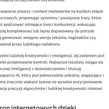
ą wspierać pisarzy i content marketerów na każdym etapie
uczowych, proponując synonimy i powiązane frazy, które
 analizować istniejące treści konkurencji, wskazując
dziej kompleksowy lub lepiej dopasowany do potrzeb
fią generować wstępne wersje tekstów, nagłówków czy
alane przez ludzkiego redaktora.
ełni ludzkiej kreatywności i inteligencji. Jej zadaniem jest
ite przejmowanie kontroli. Najlepsze rezultaty osiąga się
znej inteligencji z doświadczeniem i intuicją
wsparciu AI, który jest jednocześnie unikalny, angażujący i
 ma znacznie większe szanse na wysokie pozycjonowanie
cja precyzji algorytmów i ludzkiej kreatywności stanowi
ron internetowych dzięki