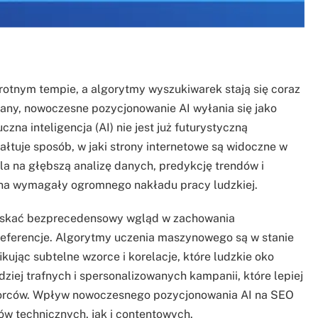
otnym tempie, a algorytmy wyszukiwarek stają się coraz
any, nowoczesne pozycjonowanie AI wyłania się jako
zna inteligencja (AI) nie jest już futurystyczną
ałtuje sposób, w jaki strony internetowe są widoczne w
a na głębszą analizę danych, predykcję trendów i
wna wymagały ogromnego nakładu pracy ludzkiej.
uzyskać bezprecedensowy wgląd w zachowania
preferencje. Algorytmy uczenia maszynowego są w stanie
kując subtelne wzorce i korelacje, które ludzkie oko
iej trafnych i spersonalizowanych kampanii, które lepiej
iorców. Wpływ nowoczesnego pozycjonowania AI na SEO
w technicznych, jak i contentowych.