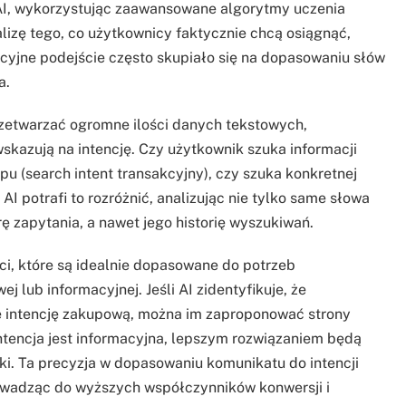
I, wykorzystując zaawansowane algorytmy uczenia
izę tego, co użytkownicy faktycznie chcą osiągnąć,
cyjne podejście często skupiało się na dopasowaniu słów
a.
zetwarzać ogromne ilości danych tekstowych,
wskazują na intencję. Czy użytkownik szuka informacji
pu (search intent transakcyjny), czy szuka konkretnej
AI potrafi to rozróżnić, analizując nie tylko same słowa
rę zapytania, a nawet jego historię wyszukiwań.
ci, które są idealnie dopasowane do potrzeb
 lub informacyjnej. Jeśli AI zidentyfikuje, że
e intencję zakupową, można im zaproponować strony
intencja jest informacyjna, lepszym rozwiązaniem będą
ki. Ta precyzja w dopasowaniu komunikatu do intencji
owadząc do wyższych współczynników konwersji i