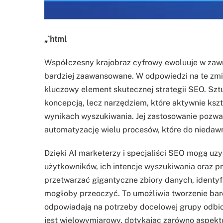
„`html
Współczesny krajobraz cyfrowy ewoluuje w zawr
bardziej zaawansowane. W odpowiedzi na te zmi
kluczowy element skutecznej strategii SEO. Sztuc
koncepcją, lecz narzędziem, które aktywnie kszt
wynikach wyszukiwania. Jej zastosowanie pozwal
automatyzację wielu procesów, które do nieda
Dzięki AI marketerzy i specjaliści SEO mogą 
użytkowników, ich intencje wyszukiwania oraz 
przetwarzać gigantyczne zbiory danych, identyfi
mogłoby przeoczyć. To umożliwia tworzenie bardz
odpowiadają na potrzeby docelowej grupy odb
jest wielowymiarowy, dotykając zarówno aspektó