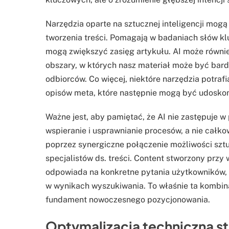
Narzędzia oparte na sztucznej inteligencji mog
tworzenia treści. Pomagają w badaniach słów kl
mogą zwiększyć zasięg artykułu. AI może również
obszary, w których nasz materiał może być bar
odbiorców. Co więcej, niektóre narzędzia potra
opisów meta, które następnie mogą być udoskon
Ważne jest, aby pamiętać, że AI nie zastępuje w p
wspieranie i usprawnianie procesów, a nie całkow
poprzez synergiczne połączenie możliwości sztuc
specjalistów ds. treści. Content stworzony przy 
odpowiada na konkretne pytania użytkowników,
w wynikach wyszukiwania. To właśnie ta kombina
fundament nowoczesnego pozycjonowania.
Optymalizacja techniczna st