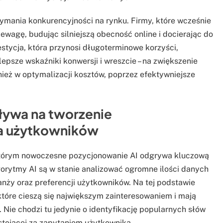
zymania konkurencyjności na rynku. Firmy, które wcześnie
ewagę, budując silniejszą obecność online i docierając do
stycja, która przynosi długoterminowe korzyści,
lepsze wskaźniki konwersji i wreszcie – na zwiększenie
ież w optymalizacji kosztów, poprzez efektywniejsze
pływa na tworzenie
a użytkowników
którym nowoczesne pozycjonowanie AI odgrywa kluczową
gorytmy AI są w stanie analizować ogromne ilości danych
nży oraz preferencji użytkowników. Na tej podstawie
óre cieszą się największym zainteresowaniem i mają
 Nie chodzi tu jedynie o identyfikację popularnych słów
 stojącej za zapytaniem użytkownika.