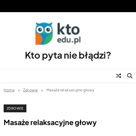
Skip
to
content
Kto pyta nie błądzi?
Home
Zdrowie
Masaże relaksacyjne głowy
ZDROWIE
Masaże relaksacyjne głowy