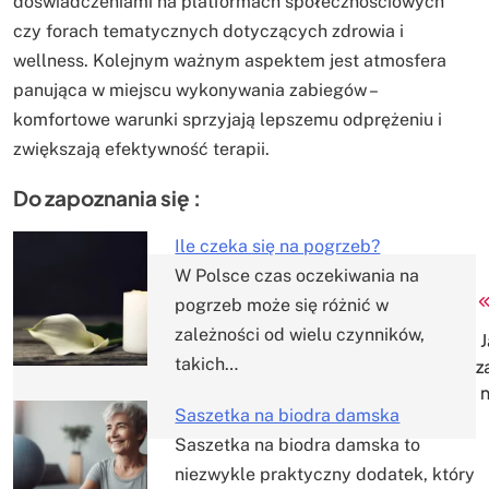
doświadczeniami na platformach społecznościowych
czy forach tematycznych dotyczących zdrowia i
wellness. Kolejnym ważnym aspektem jest atmosfera
panująca w miejscu wykonywania zabiegów –
komfortowe warunki sprzyjają lepszemu odprężeniu i
zwiększają efektywność terapii.
Do zapoznania się :
Ile czeka się na pogrzeb?
W Polsce czas oczekiwania na
Nawigacja
pogrzeb może się różnić w
zależności od wielu czynników,
wpisu
J
takich…
z
n
Saszetka na biodra damska
Saszetka na biodra damska to
niezwykle praktyczny dodatek, który