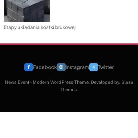
Etapy układania kostki brukowej
Facebook
Instagram
Twitter
News Event - Modern WordPress Theme. Developed by.
Blaze
Themes
.