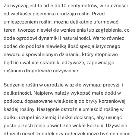
Zazwyczaj jest to od 5 do 10 centymetrów, w zależności
od wielkości pojemnika i rodzaju roślin. Przed
umieszczeniem roślin, można delikatnie uformować
teren, tworząc niewielkie wzniesienia lub zagłębienia, co
doda ogrodowi dynamiki i naturalności. Warto również
dodać do podłoża niewielką ilość specjalistycznego
nawozu o spowolnionym działaniu, który stopniowo
będzie uwalniał składniki odżywcze, zapewniając
roślinom długotrwałe odżywianie.
Sadzenie roślin w ogrodzie w szkle wymaga precyzji i
delikatności. Najpierw należy wykopać małe dołki w
podłożu, dopasowane wielkością do bryły korzeniowej
każdej rośliny. Następnie ostrożnie umieścić roślinę w
dołku, uzupełnić ziemią i lekko docisnąć, aby usunąć
puste przestrzenie powietrzne wokół korzeni. Używanie
długich pęset, łopatek czy pałeczek może być pomocne