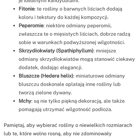
je idealnymi kandydatami.
Fitonie
: te rośliny o barwnych liściach dodają
koloru i tekstury do każdej kompozycji.
Peperomie
: niektóre odmiany peperomii,
zwłaszcza te o mięsistych liściach, dobrze radzą
sobie w warunkach podwyższonej wilgotności.
Skrzydłokwiaty (Spathiphyllum)
: mniejsze
odmiany skrzydłokwiatów mogą stanowić ciekawy
dodatek, dodając elegancji.
Bluszcze (Hedera helix)
: miniaturowe odmiany
bluszczu doskonale oplatają inne rośliny lub
tworzą zielone dywany.
Mchy
: są nie tylko piękną dekoracją, ale także
pomagają utrzymać wilgotność podłoża.
Pamiętaj, aby wybierać rośliny o niewielkich rozmiarach
lub te, które wolno rosną, aby nie zdominowały