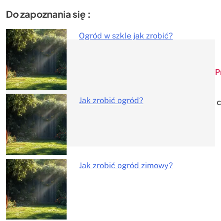
Do zapoznania się :
Ogród w szkle jak zrobić?
Nawigacja
P
wpisu
Jak zrobić ogród?
c
Jak zrobić ogród zimowy?