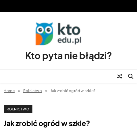
Skip
to
content
Kto pyta nie błądzi?
Home
Rolnictwo
Jak zrobić ogród w szkle?
ROLNICTWO
Jak zrobić ogród w szkle?