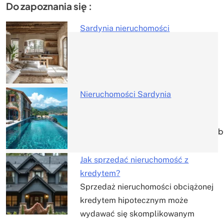
Do zapoznania się :
Sardynia nieruchomości
Nawigacja
wpisu
Nieruchomości Sardynia
b
Jak sprzedać nieruchomość z
kredytem?
Sprzedaż nieruchomości obciążonej
kredytem hipotecznym może
wydawać się skomplikowanym