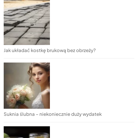
Jak układać kostkę brukową bez obrzeży?
Suknia ślubna – niekoniecznie duży wydatek