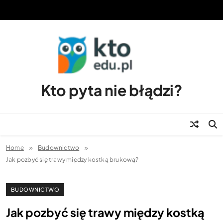
Skip
to
content
Kto pyta nie błądzi?
Home
Budownictwo
Jak pozbyć się trawy między kostką brukową?
BUDOWNICTWO
Jak pozbyć się trawy między kostką