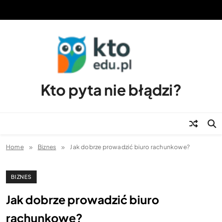
Skip
to
content
Kto pyta nie błądzi?
Home
Biznes
Jak dobrze prowadzić biuro rachunkowe?
BIZNES
Jak dobrze prowadzić biuro
rachunkowe?