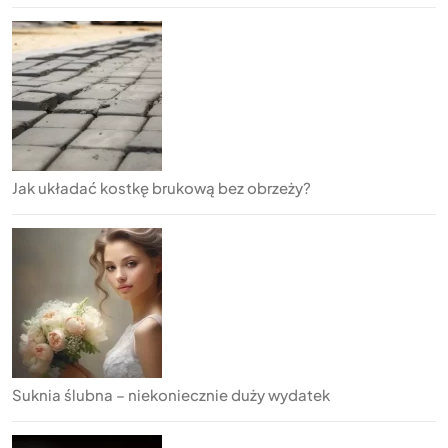
Jak układać kostkę brukową bez obrzeży?
Suknia ślubna – niekoniecznie duży wydatek