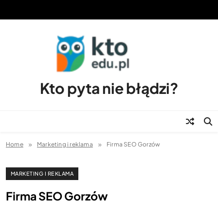
Skip
to
content
Kto pyta nie błądzi?
Home
Marketing i reklama
Firma SEO Gorzów
MARKETING I REKLAMA
Firma SEO Gorzów