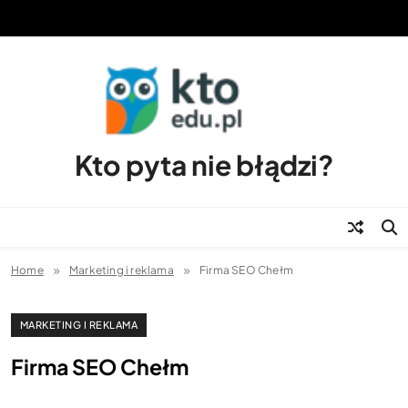
Skip
to
content
Kto pyta nie błądzi?
Home
Marketing i reklama
Firma SEO Chełm
MARKETING I REKLAMA
Firma SEO Chełm