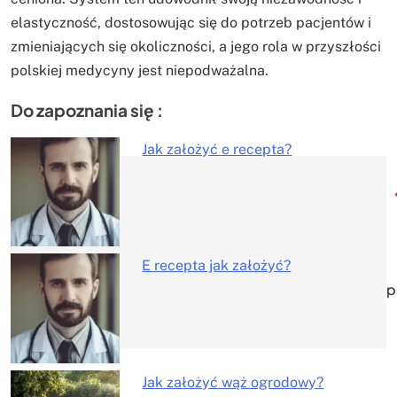
elastyczność, dostosowując się do potrzeb pacjentów i
zmieniających się okoliczności, a jego rola w przyszłości
polskiej medycyny jest niepodważalna.
Do zapoznania się :
Jak założyć e recepta?
Nawigacja
wpisu
E recepta jak założyć?
p
Jak założyć wąż ogrodowy?