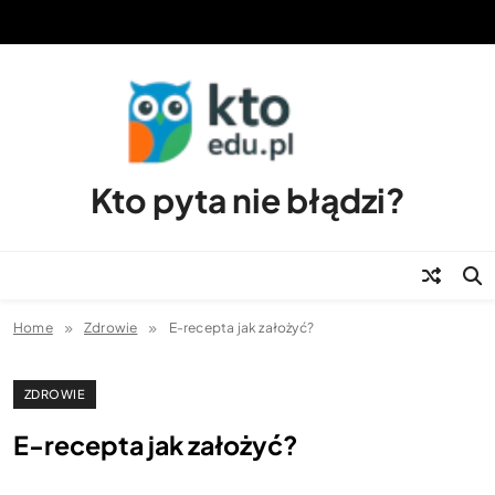
Skip
to
content
Kto pyta nie błądzi?
Home
Zdrowie
E-recepta jak założyć?
ZDROWIE
E-recepta jak założyć?