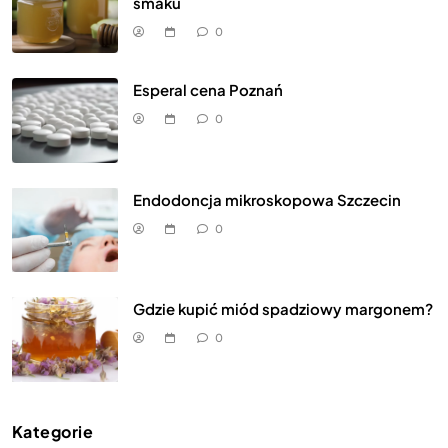
smaku
0
Esperal cena Poznań
0
Endodoncja mikroskopowa Szczecin
0
Gdzie kupić miód spadziowy margonem?
0
Kategorie