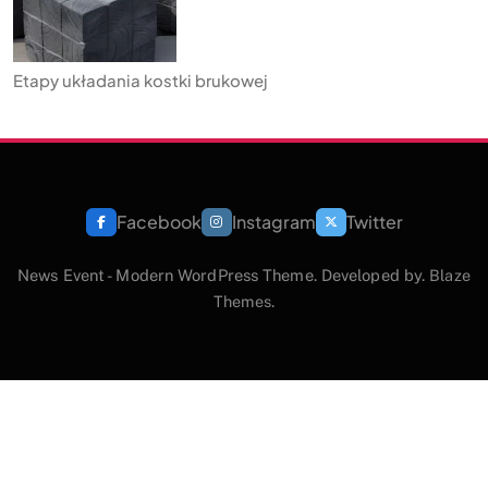
Etapy układania kostki brukowej
Facebook
Instagram
Twitter
News Event - Modern WordPress Theme. Developed by.
Blaze
Themes
.