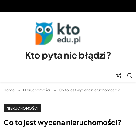
Skip
to
content
Kto pyta nie błądzi?
Home
Nieruchomości
Co to jest wycena nieruchomości?
NIERUCHOMOŚCI
Co to jest wycena nieruchomości?