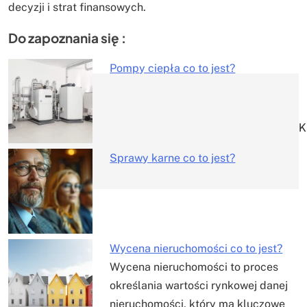
decyzji i strat finansowych.
Do zapoznania się :
Pompy ciepła co to jest?
Nawigacja
wpisu
K
Sprawy karne co to jest?
Wycena nieruchomości co to jest?
Wycena nieruchomości to proces
określania wartości rynkowej danej
nieruchomości, który ma kluczowe