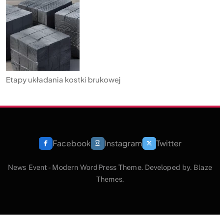
Etapy układania kostki brukowej
Facebook
Instagram
Twitter
News Event - Modern WordPress Theme. Developed by.
Blaze
Themes
.