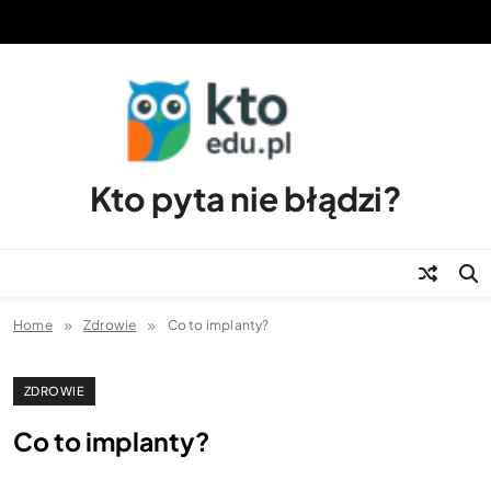
Skip
to
content
Kto pyta nie błądzi?
Home
Zdrowie
Co to implanty?
ZDROWIE
Co to implanty?