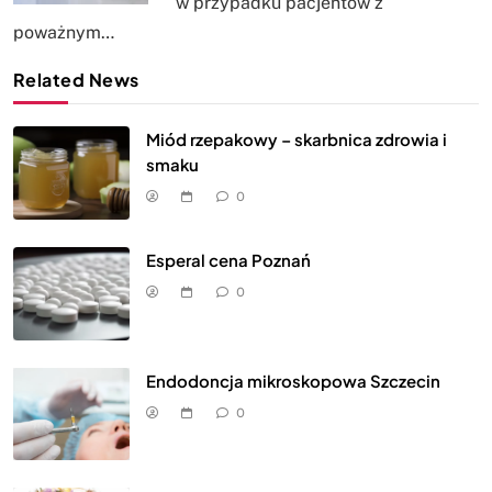
w przypadku pacjentów z
poważnym…
Related News
Miód rzepakowy – skarbnica zdrowia i
smaku
0
Esperal cena Poznań
0
Endodoncja mikroskopowa Szczecin
0