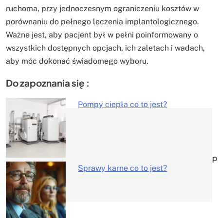
ruchoma, przy jednoczesnym ograniczeniu kosztów w
porównaniu do pełnego leczenia implantologicznego.
Ważne jest, aby pacjent był w pełni poinformowany o
wszystkich dostępnych opcjach, ich zaletach i wadach,
aby móc dokonać świadomego wyboru.
Do zapoznania się :
Pompy ciepła co to jest?
Nawigacja
wpisu
p
Sprawy karne co to jest?