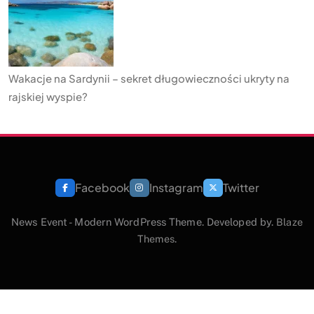
Wakacje na Sardynii – sekret długowieczności ukryty na
rajskiej wyspie?
Facebook
Instagram
Twitter
News Event - Modern WordPress Theme. Developed by.
Blaze
Themes
.