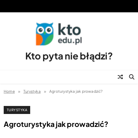
Skip
to
content
Kto pyta nie błądzi?
Home
Turystyka
Agroturystyka jak prowadzić?
TURYSTYKA
Agroturystyka jak prowadzić?