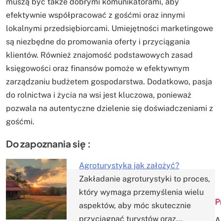
muszą być także dobrymi komunikatorami, aby
efektywnie współpracować z gośćmi oraz innymi
lokalnymi przedsiębiorcami. Umiejętności marketingowe
są niezbędne do promowania oferty i przyciągania
klientów. Również znajomość podstawowych zasad
księgowości oraz finansów pomoże w efektywnym
zarządzaniu budżetem gospodarstwa. Dodatkowo, pasja
do rolnictwa i życia na wsi jest kluczowa, ponieważ
pozwala na autentyczne dzielenie się doświadczeniami z
gośćmi.
Do zapoznania się :
Agroturystyka jak założyć?
Zakładanie agroturystyki to proces,
Nawigacja
który wymaga przemyślenia wielu
P
aspektów, aby móc skutecznie
wpisu
przyciągnąć turystów oraz…
A